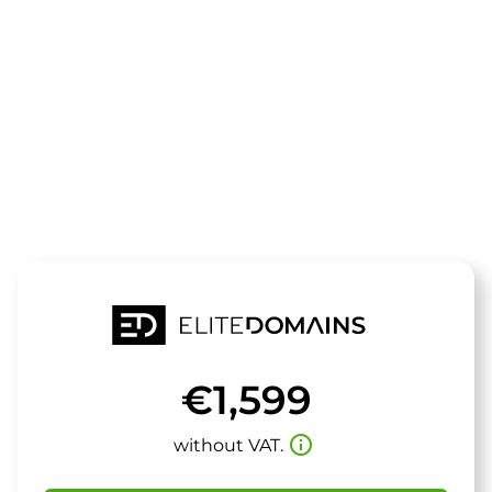
The domain
visualisten.d
is for sale
€1,599
info_outline
without VAT.