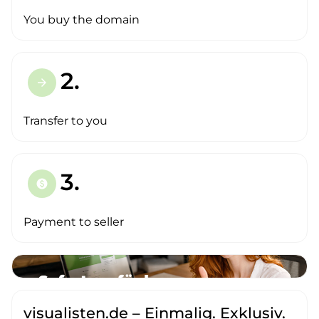
You buy the domain
2.
arrow_forward
Transfer to you
3.
paid
Payment to seller
visualisten.de – Einmalig. Exklusiv.