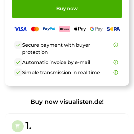
Buy now
check
Secure payment with buyer
info_outline
protection
check
Automatic invoice by e-mail
info_outline
check
Simple transmission in real time
info_outline
Buy now visualisten.de!
1.
shopping_cart