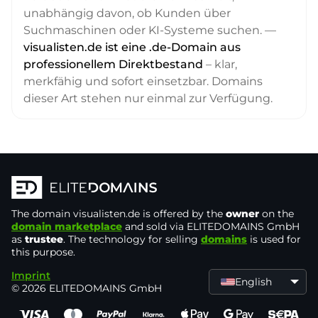
unabhängig davon, ob Kunden über
Suchmaschinen oder KI-Systeme suchen. —
visualisten.de ist eine .de-Domain aus
professionellem Direktbestand
– klar,
merkfähig und sofort einsetzbar. Domains
dieser Art stehen nur einmal zur Verfügung.
The domain
visualisten.de
is offered by the
owner
on the
domain marketplace
and sold via ELITEDOMAINS GmbH
as
trustee
. The technology for selling
domains
is used for
this purpose.
Imprint
English
© 2026 ELITEDOMAINS GmbH