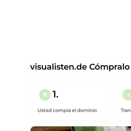
visualisten.de Cómpralo
1.
shopping_cart
arrow_forward
Usted compra el dominio
Tran