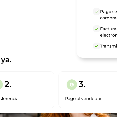
check
Pago se
compra
check
Factura
electró
check
Transmi
 ya.
2.
3.
paid
sferencia
Pago al vendedor