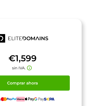
€1,599
info_outline
sin IVA.
Comprar ahora