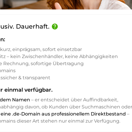
lusiv. Dauerhaft.
help
n:
kurz, einprägsam, sofort einsetzbar
sitz – kein Zwischenhändler, keine Abhängigkeiten
e Rechnung, sofortige Übertragung
Domains
ssicher & transparent
r einmal verfügbar.
it dem Namen
– er entscheidet über Auffindbarkeit,
unabhängig davon, ob Kunden über Suchmaschinen ode
st eine .de-Domain aus professionellem Direktbestand
–
Domains dieser Art stehen nur einmal zur Verfügung.