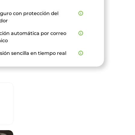
guro con protección del
info_outline
dor
ción automática por correo
info_outline
nico
sión sencilla en tiempo real
info_outline